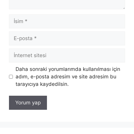
İsim
E-
posta
İnternet
sitesi
Daha sonraki yorumlarımda kullanılması için
adım, e-posta adresim ve site adresim bu
tarayıcıya kaydedilsin.