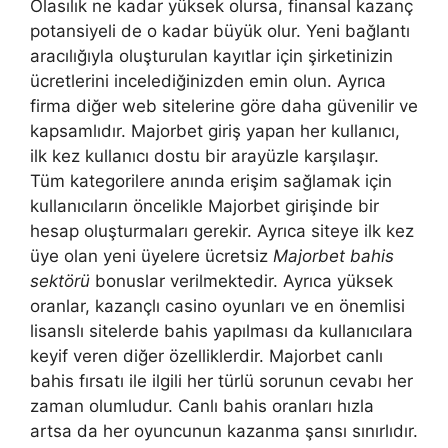
Olasılık ne kadar yüksek olursa, finansal kazanç
potansiyeli de o kadar büyük olur. Yeni bağlantı
aracılığıyla oluşturulan kayıtlar için şirketinizin
ücretlerini incelediğinizden emin olun. Ayrıca
firma diğer web sitelerine göre daha güvenilir ve
kapsamlıdır. Majorbet giriş yapan her kullanıcı,
ilk kez kullanıcı dostu bir arayüzle karşılaşır.
Tüm kategorilere anında erişim sağlamak için
kullanıcıların öncelikle Majorbet girişinde bir
hesap oluşturmaları gerekir. Ayrıca siteye ilk kez
üye olan yeni üyelere ücretsiz
Majorbet bahis
sektörü
bonuslar verilmektedir. Ayrıca yüksek
oranlar, kazançlı casino oyunları ve en önemlisi
lisanslı sitelerde bahis yapılması da kullanıcılara
keyif veren diğer özelliklerdir. Majorbet canlı
bahis fırsatı ile ilgili her türlü sorunun cevabı her
zaman olumludur. Canlı bahis oranları hızla
artsa da her oyuncunun kazanma şansı sınırlıdır.