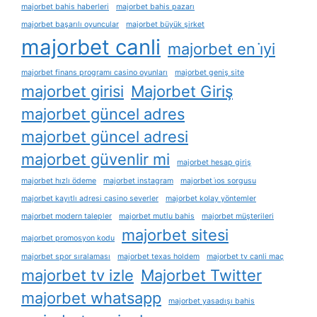
majorbet bahis haberleri
majorbet bahis pazarı
majorbet başarılı oyuncular
majorbet büyük şirket
majorbet canli
majorbet en i̇yi
majorbet finans programı casino oyunları
majorbet geniş site
majorbet girisi
Majorbet Giriş
majorbet güncel adres
majorbet güncel adresi
majorbet güvenlir mi
majorbet hesap giriş
majorbet hızlı ödeme
majorbet instagram
majorbet i̇os sorgusu
majorbet kayıtlı adresi casino severler
majorbet kolay yöntemler
majorbet modern talepler
majorbet mutlu bahis
majorbet müşterileri
majorbet sitesi
majorbet promosyon kodu
majorbet spor sıralaması
majorbet texas holdem
majorbet tv canli maç
majorbet tv izle
Majorbet Twitter
majorbet whatsapp
majorbet yasadışı bahis