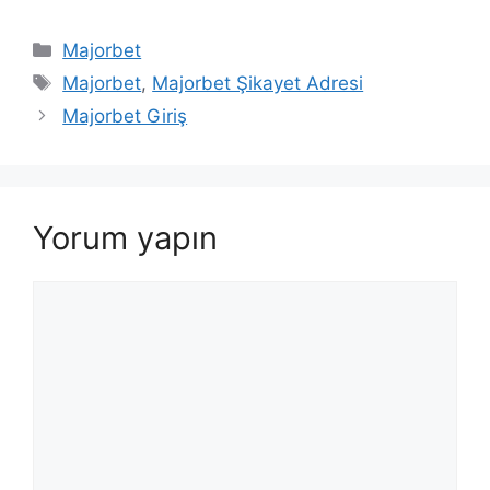
Kategoriler
Majorbet
Etiketler
Majorbet
,
Majorbet Şikayet Adresi
Majorbet Giriş
Yorum yapın
Yorum