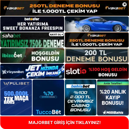
×
MAJORBET GİRİŞ İÇİN TIKLAYINIZ!