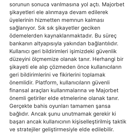
sorunun sonuca varılmasına yol açtı. Majorbet
şikayetleri ele alınmaya devam edilerek
üyelerinin hizmetten memnun kalması
sağlanıyor. Sık sık şikayetler geciken
ödemelerden kaynaklanmaktadır. Bu süreç
bankanın altyapısıyla yakından bağlantılıdır.
Kullanıcı geri bildirimleri işimizdeki güvenlik
düzeyini ölçmemize olanak tanır. Herhangi bir
şikayeti ele alıp çözmeden önce kullanıcıların
geri bildirimlerini ve fikirlerini toplamak
önemlidir. Platform, kullanıcıların güvenli
finansal araçları kullanmalarına ve Majorbet
önemli getiriler elde etmelerine olanak tanır.
Gerçekte bahis oyunları tamamen şansa
bağlıdır. Ancak şunu unutmamak gerekir ki
başarı ancak kullanıcının kişiselleştirilmiş taktik
ve stratejiler geliştirmesiyle elde edilebilir.