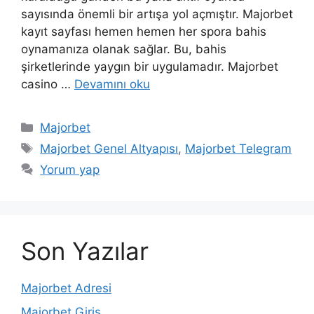
sayısında önemli bir artışa yol açmıştır. Majorbet
kayıt sayfası hemen hemen her spora bahis
oynamanıza olanak sağlar. Bu, bahis
şirketlerinde yaygın bir uygulamadır. Majorbet
casino …
Devamını oku
Kategoriler
Majorbet
Etiketler
Majorbet Genel Altyapısı
,
Majorbet Telegram
Yorum yap
Son Yazılar
Majorbet Adresi
Majorbet Giriş