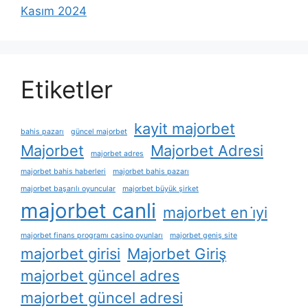
Kasım 2024
Etiketler
kayit majorbet
bahis pazarı
güncel majorbet
Majorbet
Majorbet Adresi
majorbet adres
majorbet bahis haberleri
majorbet bahis pazarı
majorbet başarılı oyuncular
majorbet büyük şirket
majorbet canli
majorbet en i̇yi
majorbet finans programı casino oyunları
majorbet geniş site
majorbet girisi
Majorbet Giriş
majorbet güncel adres
majorbet güncel adresi