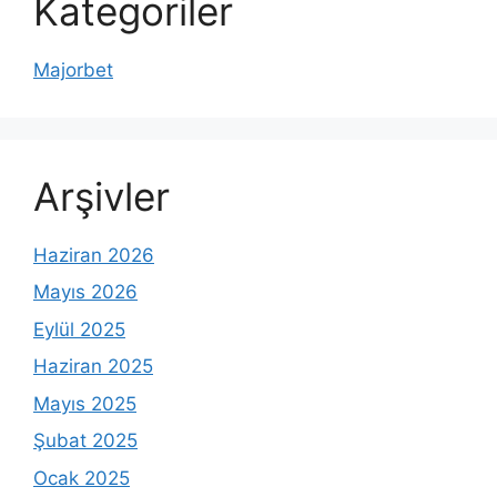
Kategoriler
Majorbet
Arşivler
Haziran 2026
Mayıs 2026
Eylül 2025
Haziran 2025
Mayıs 2025
Şubat 2025
Ocak 2025