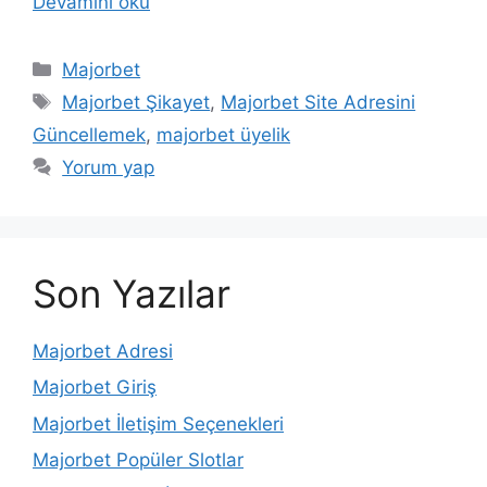
Devamını oku
Kategoriler
Majorbet
Etiketler
Majorbet Şikayet
,
Majorbet Site Adresini
Güncellemek
,
majorbet üyelik
Yorum yap
Son Yazılar
Majorbet Adresi
Majorbet Giriş
Majorbet İletişim Seçenekleri
Majorbet Popüler Slotlar