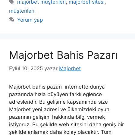
Etiketler
majorbet müşterileri
,
majorbet sitesi
,
müşterileri
Yorum yap
Majorbet Bahis Pazarı
Eylül 10, 2025
yazar
Majorbet
Majorbet bahis pazarı internette dünya
pazarında hızla büyüyen farklı eğlence
adresleridir. Bu gelişme kapsamında size
Majorbet yeni adresi ve ülkemizdeki oyun
pazarının gelişimi hakkında bilgi vermek
istiyoruz. Bu şekilde web sitesini daha geniş bir
şekilde anlamak daha kolay olacaktır. Tüm