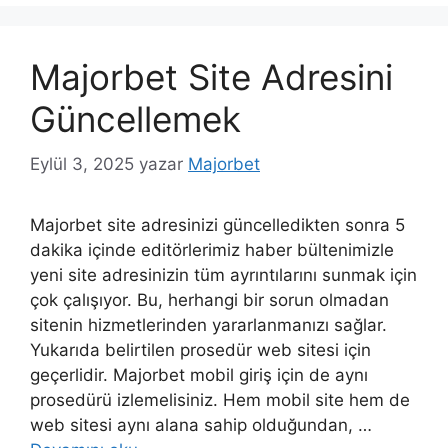
Majorbet Site Adresini
Güncellemek
Eylül 3, 2025
yazar
Majorbet
Majorbet site adresinizi güncelledikten sonra 5
dakika içinde editörlerimiz haber bültenimizle
yeni site adresinizin tüm ayrıntılarını sunmak için
çok çalışıyor. Bu, herhangi bir sorun olmadan
sitenin hizmetlerinden yararlanmanızı sağlar.
Yukarıda belirtilen prosedür web sitesi için
geçerlidir. Majorbet mobil giriş için de aynı
prosedürü izlemelisiniz. Hem mobil site hem de
web sitesi aynı alana sahip olduğundan, …