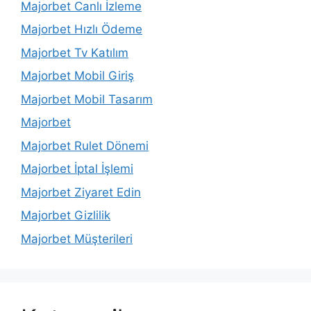
Majorbet Canlı İzleme
Majorbet Hızlı Ödeme
Majorbet Tv Katılım
Majorbet Mobil Giriş
Majorbet Mobil Tasarım
Majorbet
Majorbet Rulet Dönemi
Majorbet İptal İşlemi
Majorbet Ziyaret Edin
Majorbet Gizlilik
Majorbet Müşterileri