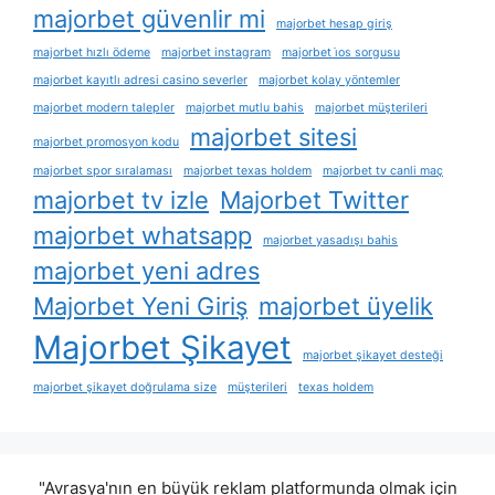
majorbet güvenlir mi
majorbet hesap giriş
majorbet hızlı ödeme
majorbet instagram
majorbet i̇os sorgusu
majorbet kayıtlı adresi casino severler
majorbet kolay yöntemler
majorbet modern talepler
majorbet mutlu bahis
majorbet müşterileri
majorbet sitesi
majorbet promosyon kodu
majorbet spor sıralaması
majorbet texas holdem
majorbet tv canli maç
majorbet tv izle
Majorbet Twitter
majorbet whatsapp
majorbet yasadışı bahis
majorbet yeni adres
Majorbet Yeni Giriş
majorbet üyelik
Majorbet Şikayet
majorbet şikayet desteği
majorbet şikayet doğrulama size
müşterileri
texas holdem
"Avrasya'nın en büyük reklam platformunda olmak için