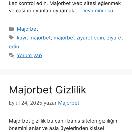
kez kontrol edin. Majorbet web sitesi eğlenmek
ve casino oyunları oynamak …
Devamını oku
Kategoriler
Majorbet
Etiketler
kayit majorbet
,
majorbet ziyaret edin
,
ziyaret
edin
Yorum yap
Majorbet Gizlilik
Eylül 24, 2025
yazar
Majorbet
Majorbet gizlilik bu canlı bahis siteleri gizliliğin
önemini anlar ve asla üyelerinden kişisel