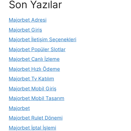
Son Yazılar
Majorbet Adresi
Majorbet Giriş
Majorbet İletişim Seçenekleri
Majorbet Popüler Slotlar
Majorbet Canlı İzleme
Majorbet Hızlı Ödeme
Majorbet Tv Katılım
Majorbet Mobil Giriş
Majorbet Mobil Tasarım
Majorbet
Majorbet Rulet Dönemi
Majorbet İptal İşlemi