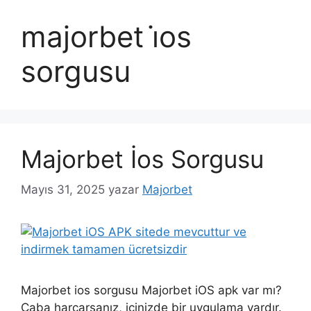
majorbet i̇os
sorgusu
Majorbet İos Sorgusu
Mayıs 31, 2025
yazar
Majorbet
Majorbet ios sorgusu Majorbet iOS apk var mı?
Çaba harcarsanız, içinizde bir uygulama vardır.