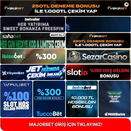
×
MAJORBET GİRİŞ İÇİN TIKLAYINIZ!