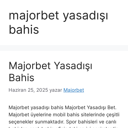
majorbet yasadışı
bahis
Majorbet Yasadışı
Bahis
Haziran 25, 2025
yazar
Majorbet
Majorbet yasadışı bahis Majorbet Yasadışı Bet.
Majorbet üyelerine mobil bahis sitelerinde çeşitli
seçenekler sunmaktadır. Spor bahisleri ve canlı