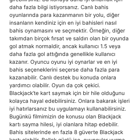
daha fazla bilgi istiyorsanız. Canlı bahis
oyunlarında para kazanmanın bir yolu, diğer
insanların kendiniz için en iyi bahisleri nasıl
bahis oynamasını ve seçmektir. Örneğin, diğer
takımdan birçok fırsat ve saldırı olan bir oyunda
gol atmak normaldir, ancak kullanıcı 1.5 veya
daha fazla gol attığında genellikle kullanıcı
kazanır. Oyuncu oyunu iyi oynarlar ve en iyi
bahis seçeneklerini seçerse daha fazla para
kazanabilir. Canlı destek bu konuda onlara
yardımcı olabilir. Oyun da çok çekici.
Blackjack’te kart saymak için bir hile olduğunu
kolayca hayal edebilirsiniz. Onlara bakarak işleri
iyi hatırlarsanız bu uygulamayı kullanabilirsiniz.
Bugünkü filmimizin de konusu olan Blackjack
kartı sayma hilesi, iyi olanlara hitap edebilir.
Bahis sitelerinde en fazla 8 güverte Blackjack
kartı olabilir. Bellek güçlü ise, oyuncular vurma