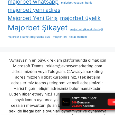
majorbet whatsapp
majorbet yasadışı bahis
majorbet yeni adres
Majorbet Yeni Giriş
majorbet üyelik
Majorbet Şikayet
majorbet şikayet desteği
majorbet şikayet doğrulama size
müşterileri
texas holdem
"Avrasya'nın en büyük reklam platformunda olmak için
Microsoft Teams:
reklam@avrasyamarketing.com
adresimizden veya Telegram: @Avrasyamarketing
adresimizden irtibat kurabilirsiniz. (Tek iletişim
adreslerimiz teams / telegram ve mail adresimizdir.
Harici hiçbir iletişim adresimiz bulunmamaktadır.
Lütfen itibar etmeyiniz.) Türkiye yasalarına göre 7258
sayılı kanun uyarınca yasa dışı bahis oynamanın
cezaları mevcuttur. Şu an bulunduğunuz site hiç bir
şekilde illegal bahis oyunları oynatmıyor ve oynamaya