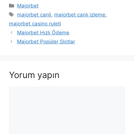
Kategoriler
Majorbet
Etiketler
majorbet canli
,
majorbet canlı i̇zleme
,
majorbet casino ruleti
Majorbet Hızlı Ödeme
Majorbet Popüler Slotlar
Yorum yapın
Yorum