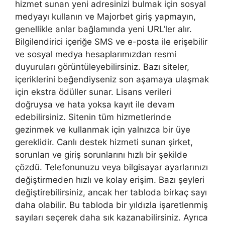
hizmet sunan yeni adresinizi bulmak için sosyal
medyayı kullanın ve Majorbet giriş yapmayın,
genellikle anlar bağlamında yeni URL’ler alır.
Bilgilendirici içeriğe SMS ve e-posta ile erişebilir
ve sosyal medya hesaplarımızdan resmi
duyuruları görüntüleyebilirsiniz. Bazı siteler,
içeriklerini beğendiyseniz son aşamaya ulaşmak
için ekstra ödüller sunar. Lisans verileri
doğruysa ve hata yoksa kayıt ile devam
edebilirsiniz. Sitenin tüm hizmetlerinde
gezinmek ve kullanmak için yalnızca bir üye
gereklidir. Canlı destek hizmeti sunan şirket,
sorunları ve giriş sorunlarını hızlı bir şekilde
çözdü. Telefonunuzu veya bilgisayar ayarlarınızı
değiştirmeden hızlı ve kolay erişim. Bazı şeyleri
değiştirebilirsiniz, ancak her tabloda birkaç sayı
daha olabilir. Bu tabloda bir yıldızla işaretlenmiş
sayıları seçerek daha sık kazanabilirsiniz. Ayrıca