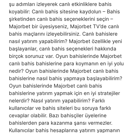
şu adımları izleyerek canlı etkinliklere bahis
koyabilir: Canlı bahis sitesine kaydolun – Bahis
şirketinden canlı bahis seçeneklerini seçin –
Majorbet bir üyesiyseniz, Majorbet TV’de canlı
bahis maçlarını izleyebilirsiniz. Canlı bahislere
nasıl yatırım yapabilirim? Majorbet özellikle yeni
başlayanlar, canlı bahis seçenekleri hakkında
birçok sorunuz var. Oyun bahislerinde Majorbet
canlı bahis bahislerine para koymanın en iyi yolu
nedir? Oyun bahislerinde Majorbet canlı bahis
bahislerine nasıl bahis yapmaya başlayabilirim?
Oyun bahislerinde Majorbet canlı bahis
bahislerine yatırım yapmak için en iyi stratejiler
nelerdir? Nasıl yatırım yapabilirim? Farklı
kullanıcılar ve bahis siteleri bu soruya farklı
cevaplar olabilir. Bazı bahisçiler üyelerine
bahislerden para kazanma şansı vermezler.
Kullanıcılar bahis hesaplarına yatırım yapmanın