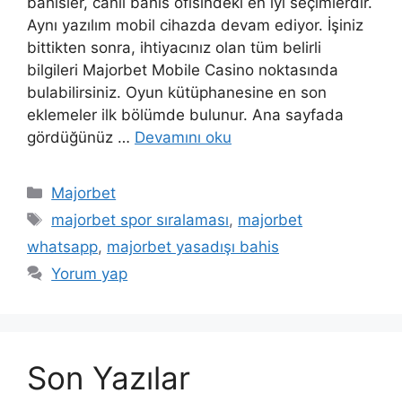
bahisler, canlı bahis ofisindeki en iyi seçimlerdir.
Aynı yazılım mobil cihazda devam ediyor. İşiniz
bittikten sonra, ihtiyacınız olan tüm belirli
bilgileri Majorbet Mobile Casino noktasında
bulabilirsiniz. Oyun kütüphanesine en son
eklemeler ilk bölümde bulunur. Ana sayfada
gördüğünüz …
Devamını oku
Kategoriler
Majorbet
Etiketler
majorbet spor sıralaması
,
majorbet
whatsapp
,
majorbet yasadışı bahis
Yorum yap
Son Yazılar