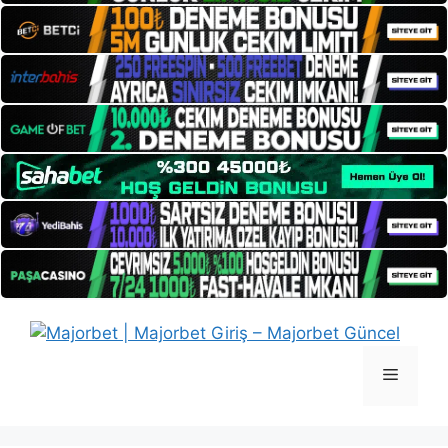
İçeriğe
atla
Menü