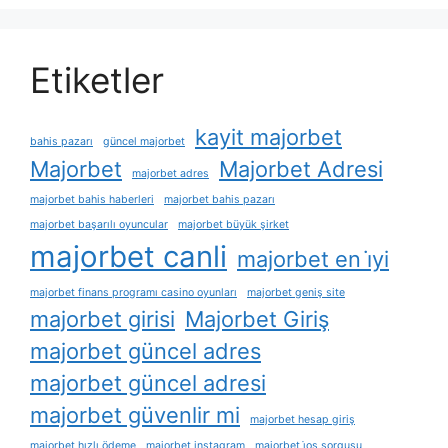
Etiketler
kayit majorbet
bahis pazarı
güncel majorbet
Majorbet
Majorbet Adresi
majorbet adres
majorbet bahis haberleri
majorbet bahis pazarı
majorbet başarılı oyuncular
majorbet büyük şirket
majorbet canli
majorbet en i̇yi
majorbet finans programı casino oyunları
majorbet geniş site
majorbet girisi
Majorbet Giriş
majorbet güncel adres
majorbet güncel adresi
majorbet güvenlir mi
majorbet hesap giriş
majorbet hızlı ödeme
majorbet instagram
majorbet i̇os sorgusu