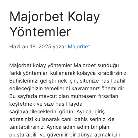
Majorbet Kolay
Yöntemler
Haziran 18, 2025
yazar
Majorbet
Majorbet kolay yöntemler Majorbet sunduğu
farklı yöntemleri kullanarak kolayca kırabilirsiniz.
Bahislerinizi geliştirmek için, sitenize nasıl dahil
edileceğinizin temellerini kavramanız önemlidir.
Bu sayfada mevcut olan muhteşem fırsatları
keşfetmek ve size nasıl fayda
sağlayabileceklerini görün. Ayrıca, giriş
adresinizi kullanarak canlı bahis serinizi de
tanıtabilirsiniz. Ayrıca adım adım bir plan
oluşturabilir ve güvenilir bir dünya açmak için