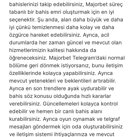
bahislerinizi takip edebilirsiniz, Majorbet süreç
tabanlı bir bahis emri oluşturmak için en iyi
seçenektir. Şu anda, alan daha büyük ve daha
iyi çünkü temizlenmesi daha kolay ve daha
özgürce hareket edebilirsiniz. Ayrıca, acil
durumlarda her zaman güncel ve mevcut olan
hizmetlerimizin kalitesi hakkında da
öğreneceksiniz. Majorbet Telegram’daki normal
bölüme geri dönmek istiyorsanız, bunu iletişim
özelliklerinde kolayca yapabilirsiniz. Ayrıca
mevcut yetenekleri ve beklentileri artırabilir.
Ayrıca en son trendlere ayak uydurabilir ve
bahis söz konusu olduğunda hızlı kararlar
verebilirsiniz. Güncellemeleri kolayca kontrol
edebilir ve hemen bir canlı bahis alanı
kurabilirsiniz. Ayrıca oyun oynamak ve telgraf
mesajları göndermek için oda oluşturabilirsiniz
ve iletişim sistemi ihtiyaçlarınıza ve mevcut