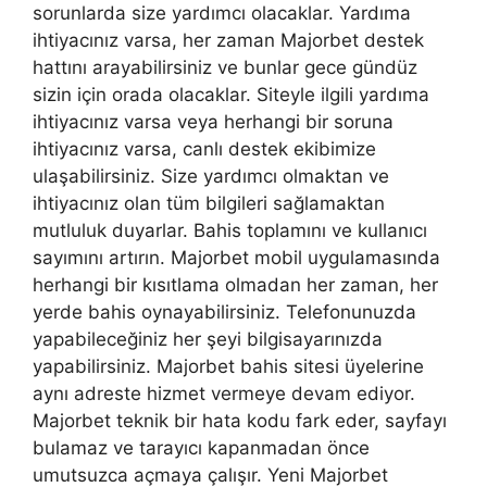
sorunlarda size yardımcı olacaklar. Yardıma
ihtiyacınız varsa, her zaman Majorbet destek
hattını arayabilirsiniz ve bunlar gece gündüz
sizin için orada olacaklar. Siteyle ilgili yardıma
ihtiyacınız varsa veya herhangi bir soruna
ihtiyacınız varsa, canlı destek ekibimize
ulaşabilirsiniz. Size yardımcı olmaktan ve
ihtiyacınız olan tüm bilgileri sağlamaktan
mutluluk duyarlar. Bahis toplamını ve kullanıcı
sayımını artırın. Majorbet mobil uygulamasında
herhangi bir kısıtlama olmadan her zaman, her
yerde bahis oynayabilirsiniz. Telefonunuzda
yapabileceğiniz her şeyi bilgisayarınızda
yapabilirsiniz. Majorbet bahis sitesi üyelerine
aynı adreste hizmet vermeye devam ediyor.
Majorbet teknik bir hata kodu fark eder, sayfayı
bulamaz ve tarayıcı kapanmadan önce
umutsuzca açmaya çalışır. Yeni Majorbet