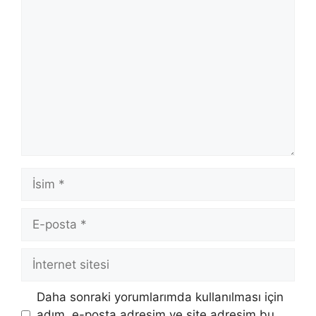
Yorum
İsim
E-
posta
İnternet
sitesi
Daha sonraki yorumlarımda kullanılması için
adım, e-posta adresim ve site adresim bu