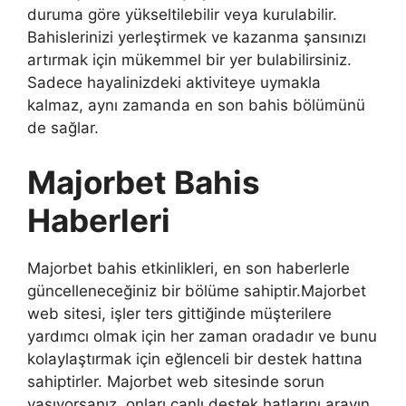
duruma göre yükseltilebilir veya kurulabilir.
Bahislerinizi yerleştirmek ve kazanma şansınızı
artırmak için mükemmel bir yer bulabilirsiniz.
Sadece hayalinizdeki aktiviteye uymakla
kalmaz, aynı zamanda en son bahis bölümünü
de sağlar.
Majorbet Bahis
Haberleri
Majorbet bahis etkinlikleri, en son haberlerle
güncelleneceğiniz bir bölüme sahiptir.Majorbet
web sitesi, işler ters gittiğinde müşterilere
yardımcı olmak için her zaman oradadır ve bunu
kolaylaştırmak için eğlenceli bir destek hattına
sahiptirler. Majorbet web sitesinde sorun
yaşıyorsanız, onları canlı destek hatlarını arayın.