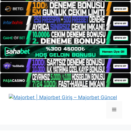
İçeriğe
atla
Menü