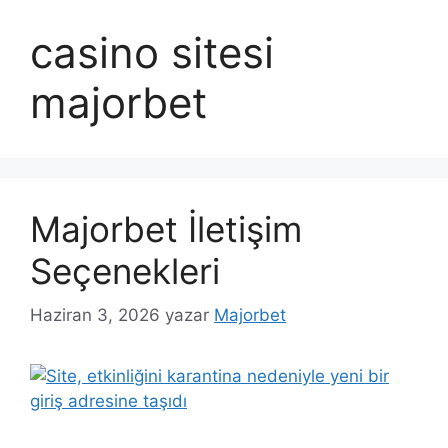
casino sitesi
majorbet
Majorbet İletişim
Seçenekleri
Haziran 3, 2026
yazar
Majorbet