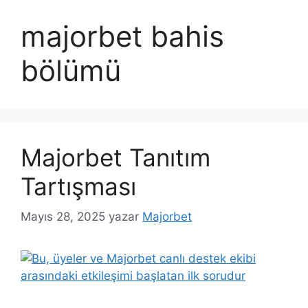
majorbet bahis
bölümü
Majorbet Tanıtım
Tartışması
Mayıs 28, 2025
yazar
Majorbet