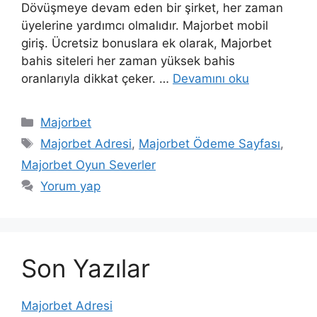
Dövüşmeye devam eden bir şirket, her zaman
üyelerine yardımcı olmalıdır. Majorbet mobil
giriş. Ücretsiz bonuslara ek olarak, Majorbet
bahis siteleri her zaman yüksek bahis
oranlarıyla dikkat çeker. …
Devamını oku
Kategoriler
Majorbet
Etiketler
Majorbet Adresi
,
Majorbet Ödeme Sayfası
,
Majorbet Oyun Severler
Yorum yap
Son Yazılar
Majorbet Adresi