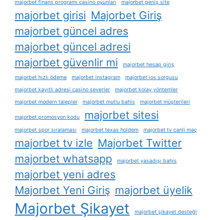
majorbet finans programı casino oyunları
majorbet geniş site
majorbet girisi
Majorbet Giriş
majorbet güncel adres
majorbet güncel adresi
majorbet güvenlir mi
majorbet hesap giriş
majorbet hızlı ödeme
majorbet instagram
majorbet i̇os sorgusu
majorbet kayıtlı adresi casino severler
majorbet kolay yöntemler
majorbet modern talepler
majorbet mutlu bahis
majorbet müşterileri
majorbet sitesi
majorbet promosyon kodu
majorbet spor sıralaması
majorbet texas holdem
majorbet tv canli maç
majorbet tv izle
Majorbet Twitter
majorbet whatsapp
majorbet yasadışı bahis
majorbet yeni adres
Majorbet Yeni Giriş
majorbet üyelik
Majorbet Şikayet
majorbet şikayet desteği