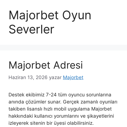
Majorbet Oyun
Severler
Majorbet Adresi
Haziran 13, 2026
yazar
Majorbet
Destek ekibimiz 7-24 tüm oyuncu sorunlarına
anında çözümler sunar. Gerçek zamanlı oyunları
takiben lisanslı hızlı mobil uygulama Majorbet
hakkındaki kullanıcı yorumlarını ve şikayetlerini
izleyerek sitenin bir üyesi olabilirsiniz.