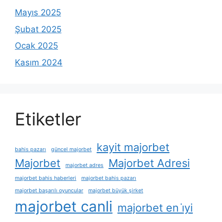
Mayıs 2025
Şubat 2025
Ocak 2025
Kasım 2024
Etiketler
kayit majorbet
bahis pazarı
güncel majorbet
Majorbet
Majorbet Adresi
majorbet adres
majorbet bahis haberleri
majorbet bahis pazarı
majorbet başarılı oyuncular
majorbet büyük şirket
majorbet canli
majorbet en i̇yi