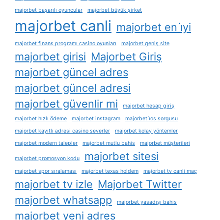
majorbet başarılı oyuncular
majorbet büyük şirket
majorbet canli
majorbet en i̇yi
majorbet finans programı casino oyunları
majorbet geniş site
majorbet girisi
Majorbet Giriş
majorbet güncel adres
majorbet güncel adresi
majorbet güvenlir mi
majorbet hesap giriş
majorbet hızlı ödeme
majorbet instagram
majorbet i̇os sorgusu
majorbet kayıtlı adresi casino severler
majorbet kolay yöntemler
majorbet modern talepler
majorbet mutlu bahis
majorbet müşterileri
majorbet sitesi
majorbet promosyon kodu
majorbet spor sıralaması
majorbet texas holdem
majorbet tv canli maç
majorbet tv izle
Majorbet Twitter
majorbet whatsapp
majorbet yasadışı bahis
majorbet yeni adres