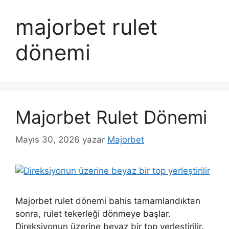
majorbet rulet
dönemi
Majorbet Rulet Dönemi
Mayıs 30, 2026
yazar
Majorbet
Majorbet rulet dönemi bahis tamamlandıktan
sonra, rulet tekerleği dönmeye başlar.
Direksiyonun üzerine beyaz bir top yerleştirilir.