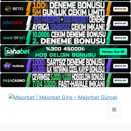
İçeriğe
atla
Menü