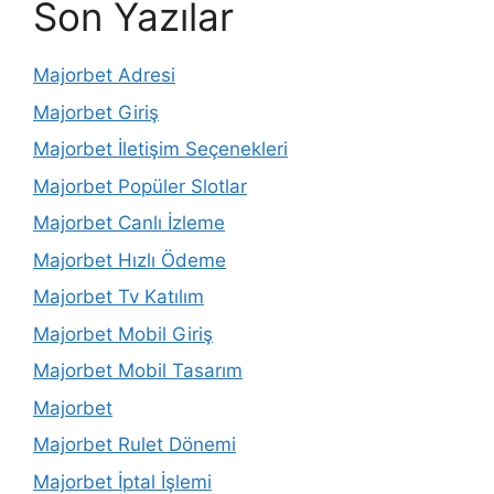
Son Yazılar
Majorbet Adresi
Majorbet Giriş
Majorbet İletişim Seçenekleri
Majorbet Popüler Slotlar
Majorbet Canlı İzleme
Majorbet Hızlı Ödeme
Majorbet Tv Katılım
Majorbet Mobil Giriş
Majorbet Mobil Tasarım
Majorbet
Majorbet Rulet Dönemi
Majorbet İptal İşlemi