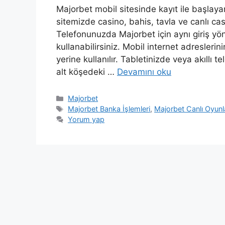
Majorbet mobil sitesinde kayıt ile başlay
sitemizde casino, bahis, tavla ve canlı casi
Telefonunuzda Majorbet için aynı giriş yön
kullanabilirsiniz. Mobil internet adresleri
yerine kullanılır. Tabletinizde veya akıllı
alt köşedeki …
Devamını oku
Kategoriler
Majorbet
Etiketler
Majorbet Banka İşlemleri
,
Majorbet Canlı Oyunl
Yorum yap