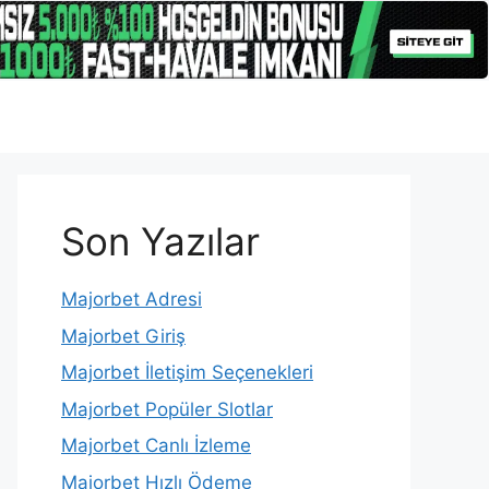
Son Yazılar
Majorbet Adresi
Majorbet Giriş
Majorbet İletişim Seçenekleri
Majorbet Popüler Slotlar
Majorbet Canlı İzleme
Majorbet Hızlı Ödeme