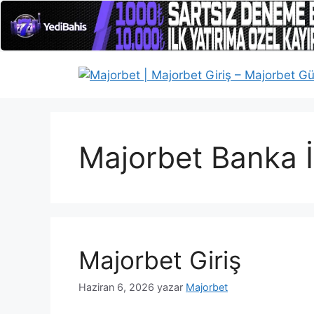
İçeriğe
atla
Majorbet Banka İ
Majorbet Giriş
Haziran 6, 2026
yazar
Majorbet