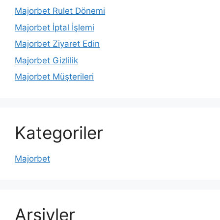
Majorbet Rulet Dönemi
Majorbet İptal İşlemi
Majorbet Ziyaret Edin
Majorbet Gizlilik
Majorbet Müşterileri
Kategoriler
Majorbet
Arşivler