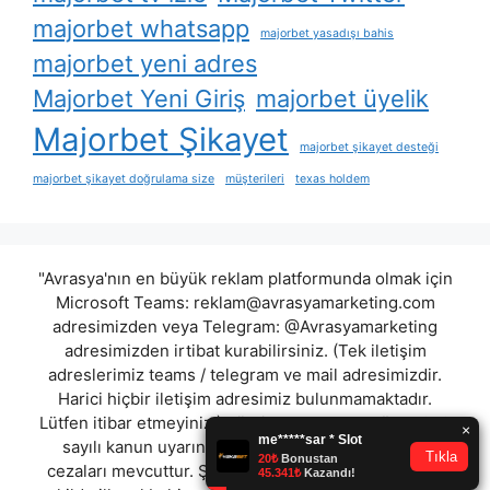
majorbet whatsapp
majorbet yasadışı bahis
majorbet yeni adres
Majorbet Yeni Giriş
majorbet üyelik
Majorbet Şikayet
majorbet şikayet desteği
majorbet şikayet doğrulama size
müşterileri
texas holdem
"Avrasya'nın en büyük reklam platformunda olmak için
Microsoft Teams:
reklam@avrasyamarketing.com
adresimizden veya Telegram: @Avrasyamarketing
adresimizden irtibat kurabilirsiniz. (Tek iletişim
adreslerimiz teams / telegram ve mail adresimizdir.
Harici hiçbir iletişim adresimiz bulunmamaktadır.
Lütfen itibar etmeyiniz.) Türkiye yasalarına göre 7258
sayılı kanun uyarınca yasa dışı bahis oynamanın
cezaları mevcuttur. Şu an bulunduğunuz site hiç bir