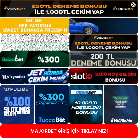
×
MAJORBET GİRİŞ İÇİN TIKLAYINIZ!