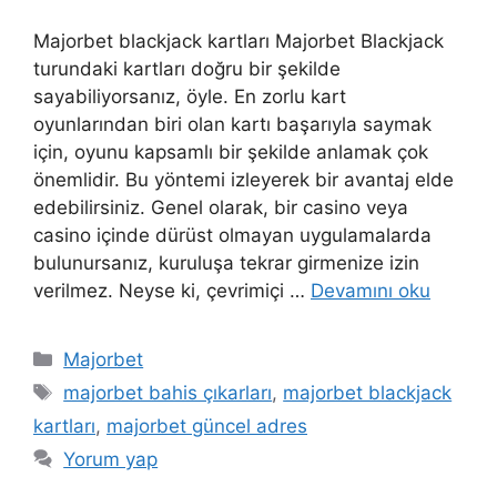
Majorbet blackjack kartları Majorbet Blackjack
turundaki kartları doğru bir şekilde
sayabiliyorsanız, öyle. En zorlu kart
oyunlarından biri olan kartı başarıyla saymak
için, oyunu kapsamlı bir şekilde anlamak çok
önemlidir. Bu yöntemi izleyerek bir avantaj elde
edebilirsiniz. Genel olarak, bir casino veya
casino içinde dürüst olmayan uygulamalarda
bulunursanız, kuruluşa tekrar girmenize izin
verilmez. Neyse ki, çevrimiçi …
Devamını oku
Kategoriler
Majorbet
Etiketler
majorbet bahis çıkarları
,
majorbet blackjack
kartları
,
majorbet güncel adres
Yorum yap