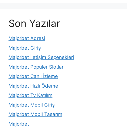
Son Yazılar
Majorbet Adresi
Majorbet Giriş
Majorbet İletişim Seçenekleri
Majorbet Popüler Slotlar
Majorbet Canlı İzleme
Majorbet Hızlı Ödeme
Majorbet Tv Katılım
Majorbet Mobil Giriş
Majorbet Mobil Tasarım
Majorbet