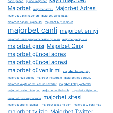
bahis pazarı
güncel majorbet
Majorbet
Majorbet Adresi
majorbet adres
majorbet bahis haberleri
majorbet bahis pazarı
majorbet başarılı oyuncular
majorbet büyük şirket
majorbet canli
majorbet en i̇yi
majorbet finans programı casino oyunları
majorbet geniş site
majorbet girisi
Majorbet Giriş
majorbet güncel adres
majorbet güncel adresi
majorbet güvenlir mi
majorbet hesap giriş
majorbet hızlı ödeme
majorbet instagram
majorbet i̇os sorgusu
majorbet kayıtlı adresi casino severler
majorbet kolay yöntemler
majorbet modern talepler
majorbet mutlu bahis
majorbet müşterileri
majorbet sitesi
majorbet promosyon kodu
majorbet spor sıralaması
majorbet texas holdem
majorbet tv canli maç
majorbet tv izle
Majorbet Twitter