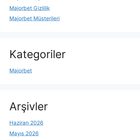
Majorbet Gizlilik
Majorbet Müşterileri
Kategoriler
Majorbet
Arşivler
Haziran 2026
Mayıs 2026